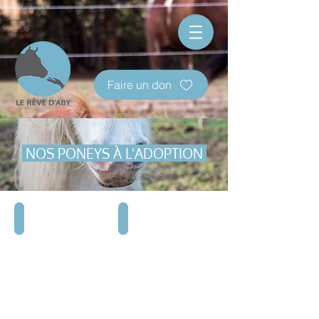
Faire un don
NOS PONEYS À L'ADOPTION
PIM'S
CALINE