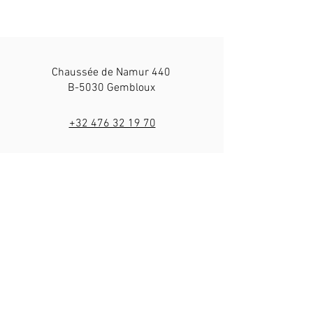
Chaussée de Namur 440
B-5030 Gembloux
+32 476 32 19 70
info@lerevedaby.com
N° d'agrément : HK30223944
BE37
7512 0629 8428
N° d'entreprise BE0508618609