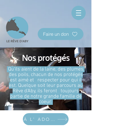
Faire un don
Nos protégés
Qu'ils aient de la laine, des plumes,
des poils, chacun de nos protégés
est aimé et respecter pour qui il
est. Quelque soit leur parcours au
Rêve d'Aby, ils feront toujours
partie de notre grande famille de
coeur.
À L' ADOPTION