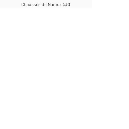
Chaussée de Namur 440
B-5030 Gembloux
+32 476 32 19 70
info@lerevedaby.com
N° d'agrément : HK30223944
BE37
7512 0629 8428
N° d'entreprise BE0508618609
Un
monde
dans lequel chaque
animal
est traité avec
respect
.
Ensemble, tout est possible.