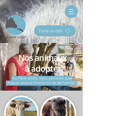
Faire un don
Nos animaux
à adopter
Au Rêve d'Aby, nous pensons que
chaque animal mérite sa vie de famille.