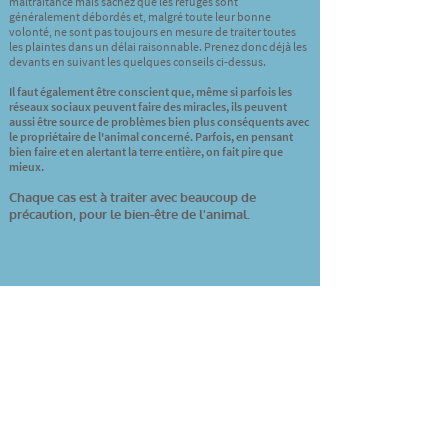
maltraitance mais sachez que les refuges sont
généralement débordés et, malgré toute leur bonne
volonté, ne sont pas toujours en mesure de traiter toutes
les plaintes dans un délai raisonnable. Prenez donc déjà les
devants en suivant les quelques conseils ci-dessus.
Il faut également être conscient que, même si parfois les
réseaux sociaux peuvent faire des miracles, ils peuvent
aussi être source de problèmes bien plus conséquents avec
le propriétaire de l'animal concerné. Parfois, en pensant
bien faire et en alertant la terre entière, on fait pire que
mieux.
Chaque cas est à traiter avec beaucoup de
précaution, pour le bien-être de l'animal.
Chaussée de Namur 440
B-5030 Gembloux