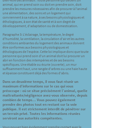
bien-être des animaux : Toute personne qui détient un
animal, qui en prend soin ou doit en prendre soin, doit
prendre les mesures nécessaires afin de procurer à l'animal
une alimentation, des soins et un logement qui
conviennent à sa nature, à ses besoins physiologiques et
éthologiques, à son état de santé et à son degré de
développement, d'adaptation ou de domestication.
Paragraphe 3: L'éclairage, la température, le degré
d'humidité, la ventilation, la circulation d'air et les autres
conditions ambiantes du logement des animaux doivent
être conformes aux besoins physiologiques et
éthologiques de l'espèce. Cette loi implique donc que toute
personne qui prend soin d'un animal doit lui procurer un
abri en fonction des intempéries et de ses besoins
spécifiques. Une étable ou écurie (ouverte), un mur
suffisamment haut, une rangée d'arbres ou une haie haute
et épaisse constituent déjà des formes d'abris.
Dans un deuxième temps, il vous faut réunir un
maximum d’informations sur le cas qui vous
préoccupe : où se situe précisément l’animal, quelle
maltraitante/négligence avez-vous observée, depuis
combien de temps… Vous pouvez également
prendre des photos tout en restant sur la voie
publique. Il est strictement interdit de pénétrer sur
un terrain privé. Toutes les informations réunies
serviront aux autorités compétentes.
Vous pouvez bien évidemment prendre contact avec le