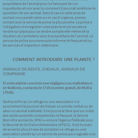
propriétaire de l’animal pour lui faire part de vos
inquiétudes et voir avec lui comment il pourrait améliorer le
quotidien de son animal. Dans le cas où cette prise de
contact vous paraît vaine ou en cas d’urgence, prenez
contact avec le service de police le plus proche. La police a
l’obligation d’enregistrer votre plainte et est censée se
rendre sur place pour se rendre compte elle-même de la
situation et s’entretenir avec le propriétaire de l’animal. Le
service de police pourra ensuite informer le Parquet et/ou
les services d’inspection vétérinaire.
COMMENT INTRODUIRE UNE PLAINTE ?
A
NIMAUX DE RENTE, CHEVAUX, ANIMAUX DE
COMPAGNIE
Si votre plainte concerne une négligence ou maltraitance
en Wallonie, contactez le 1718 (numéro gratuit, de 8h30 à
17h00).
Sachez enfin qu’un refuge ou une association n’a
aucunement le pouvoir de dresser un procès-verbal ou de
saisir un animal maltraité. Il ne pourra le faire que sur ordre
des seules autorités compétentes: le Parquet, le Service
Bien-être animal du SPW ou encore l’Agence Fédérale pour
la Sécurité de la Chaîne Alimentaire (AFSCA). Il est humain
de se sentir plus à l'aise de contacter un refuge ou une
association plutôt qu'un service de police pour signaler une