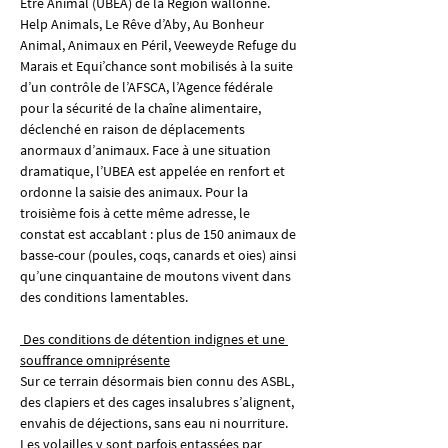
Être Animal (UBEA) de la Région wallonne. 
Help Animals, Le Rêve d’Aby, Au Bonheur 
Animal, Animaux en Péril, Veeweyde Refuge du 
Marais et Equi’chance sont mobilisés à la suite 
d’un contrôle de l’AFSCA, l’Agence fédérale 
pour la sécurité de la chaîne alimentaire, 
déclenché en raison de déplacements 
anormaux d’animaux. Face à une situation 
dramatique, l’UBEA est appelée en renfort et 
ordonne la saisie des animaux. Pour la 
troisième fois à cette même adresse, le 
constat est accablant : plus de 150 animaux de 
basse-cour (poules, coqs, canards et oies) ainsi 
qu’une cinquantaine de moutons vivent dans 
des conditions lamentables.
 Des conditions de détention indignes et une 
souffrance omniprésente
Sur ce terrain désormais bien connu des ASBL, 
des clapiers et des cages insalubres s’alignent, 
envahis de déjections, sans eau ni nourriture. 
Les volailles y sont parfois entassées par 