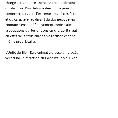
chargé du Bien-Être Animal, Adrien Dolimont, 
qui dispose d’un délai de deux mois pour 
confirmer, au vu de l’extrême gravité des faits 
et du caractère récidivant du dossier, que les 
animaux seront définitivement confiés aux 
associations qui les ont pris en charge. Il s’agit 
en effet de la troisième saisie réalisée chez ce 
même propriétaire.
L’Unité du Bien-Être Animal a dressé un procès-
verbal pour infraction au Code wallon du Bien-
être animal. Le propriétaire pourra être 
poursuivi au pénal ou administrativement. Si 
le Parquet décide de se saisir du dossier, il 
pourra renvoyer le propriétaire devant le 
tribunal correctionnel, où il encourt une peine 
de 8 jours à 3 ans de prison et/ou une amende 
pouvant atteindre 1 million d’euros. Si le 
Parquet ne poursuit pas, la procédure 
reviendra alors au fonctionnaire 
sanctionnateur, qui pourra infliger une 