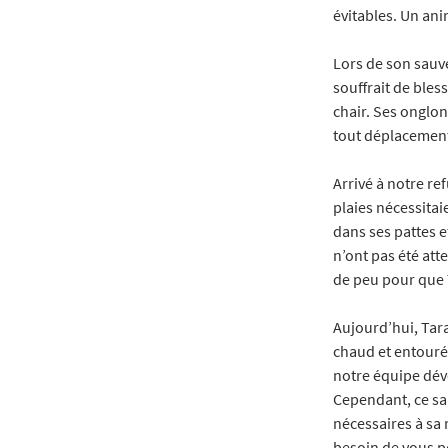
évitables. Un ani
Lors de son sauve
souffrait de bles
chair. Ses onglon
tout déplacement
Arrivé à notre re
plaies nécessitai
dans ses pattes e
n’ont pas été atte
de peu pour que 
Aujourd’hui, Tar
chaud et entouré 
notre équipe dévou
Cependant, ce sauv
nécessaires à sa
besoin de vous po