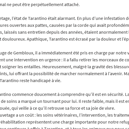
mal ne peut être perpétuellement attaché.
tage, l’état de Tarantino était alarmant. En plus d’une infestation de
sures ouvertes aux pattes, causées par la corde qui avait profondéme
s, laissés sans entretien depuis des années, étaient anormalement 
 douloureux. Apathique, Tarantino est écrasé par la douleur et l’é
fuge de Gembloux, il a immédiatement été pris en charge par notre v
ent une intervention en urgence : il a fallu retirer les morceaux de c
t soigner les entailles. Heureusement, malgré la gravité des blessur
ints, lui offrant la possibilité de marcher normalement à l’avenir. Mais
Tarantino reste handicapé à vie.
antino commence doucement à comprendre qu’il est en sécurité. La
de soins a marqué un tournant pour lui. Il reste faible, mais il est e
ée, qui veille à ce qu’il retrouve sa force et sa joie de vivre.
etage a un coût : les soins vétérinaires, l’intervention, les traitemen
 réhabilitation représentent une charge importante pour notre refu
ur continuer à offrir à Tarantino, et à tous les animaux que nous s