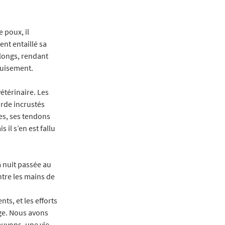
 poux, il 
nt entaillé sa 
longs, rendant 
puisement.
étérinaire. Les 
orde incrustés 
es, ses tendons 
 il s’en est fallu 
 nuit passée au 
ntre les mains de 
ts, et les efforts 
ge. Nous avons 
auvons, une vie 