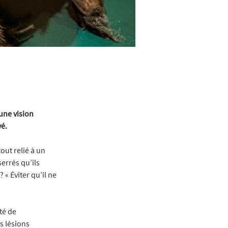
une vision 
vé.
out relié à un 
errés qu’ils 
« Éviter qu’il ne 
té de 
 lésions 