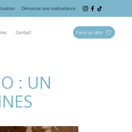
lisation
Dénoncer une maltraitance
Faire un don
ires
Contact
O : UN
INES