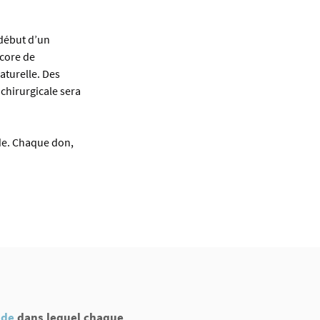
 début d’un 
core de 
aturelle. Des 
chirurgicale sera 
de. Chaque don, 
de
dans lequel chaque