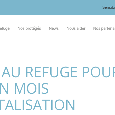
Sensibi
refuge
Nos protégés
News
Nous aider
Nos partena
 AU REFUGE POU
N MOIS
TALISATION