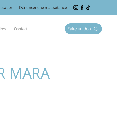
lisation
Dénoncer une maltraitance
Faire un don
ires
Contact
R MARA