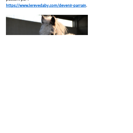
https://www.lerevedaby.com/devenir-parrain
.
Chaussée de Namur 440
B-5030 Gembloux
+32 476 32 19 70
info@lerevedaby.com