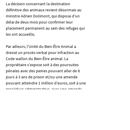
La décision concernant la destination 
définitive des animaux revient désormais au 
ministre Adrien Dolimont, qui dispose d’un 
délai de deux mois pour confirmer leur 
placement permanent au sein des refuges qui 
les ont accueillis.
Par ailleurs, l’Unité du Bien-Être Animal a 
dressé un procès-verbal pour infraction au 
Code wallon du Bien-Être animal. La 
propriétaire s’expose soit à des poursuites 
pénales avec des peines pouvant aller de 8 
jours à 3 ans de prison et/ou une amende 
pouvant atteindre 1 million d’euros, soit à une 
procédure administrative, avec une amende 
pouvant aller jusqu’à 100.000 euros, assortie 
d’une prolongation du retrait du permis de 
détention d’animaux.
Nous remercions les autorités pour leur 
réactivité et leur collaboration.