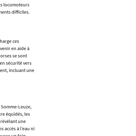
es locomoteurs 
nts difficiles.
harge ces 
enir en aide à 
orses se sont 
en sécurité vers 
ent, incluant une 
 à Somme-Leuze, 
re équidés, les 
révélant une 
 accès à l’eau ni 
urce un foin 