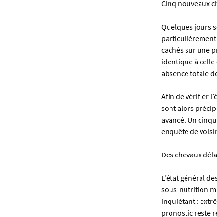
Cinq nouveaux ch
Quelques jours s
particulièrement 
cachés sur une pr
identique à cell
absence totale de
Afin de vérifier 
sont alors précip
avancé. Un cinqui
enquête de voisin
Des chevaux déla
L’état général de
sous-nutrition ma
inquiétant : extr
pronostic reste r