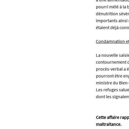
pourri mêlé à la 
dénutrition sévèr
importants ainsi 
étaient déjà conn
Condamnation et 
La nouvelle saisi
contournement de
procès-verbal a é
pourront être eng
ministre du Bien-
Les refuges saluen
dont les signalem
Cette affaire rap
maltraitance.