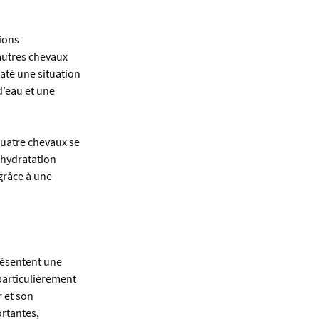
ions 
autres chevaux 
até une situation 
’eau et une 
Quatre chevaux se 
shydratation 
grâce à une 
résentent une 
particulièrement 
 et son 
rtantes, 