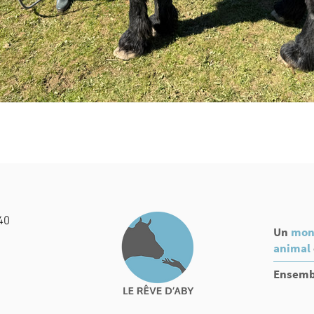
40
Un
mon
animal
Ensembl