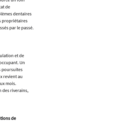
at de 
blèmes dentaires 
 propriétaires 
ssés par le passé.
lation et de 
occupant. Un 
s poursuites 
x revient au 
eux mois.
 des riverains, 
ations de 