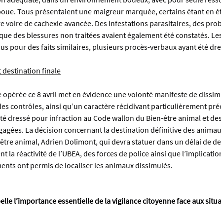
boue. Tous présentaient une maigreur marquée, certains étant en ét
e voire de cachexie avancée. Des infestations parasitaires, des pro
que des blessures non traitées avaient également été constatés. Les
us pour des faits similaires, plusieurs procès-verbaux ayant été dre
destination finale
e opérée ce 8 avril met en évidence une volonté manifeste de dissimu
s contrôles, ainsi qu’un caractère récidivant particulièrement pré
té dressé pour infraction au Code wallon du Bien-être animal et de
agées. La décision concernant la destination définitive des animau
être animal, Adrien Dolimont, qui devra statuer dans un délai de d
t la réactivité de l’UBEA, des forces de police ainsi que l’implication
ents ont permis de localiser les animaux dissimulés.
pelle l’importance essentielle de la vigilance citoyenne face aux situ