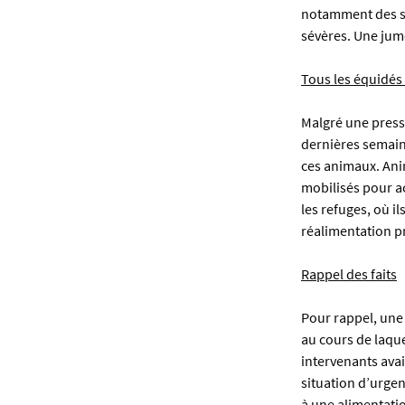
notamment des sa
sévères. Une jum
Tous les équidés
Malgré une pressi
dernières semain
ces animaux. Ani
mobilisés pour ac
les refuges, où i
réalimentation pr
Rappel des faits
Pour rappel, une 
au cours de laque
intervenants ava
situation d’urgen
à une alimentati