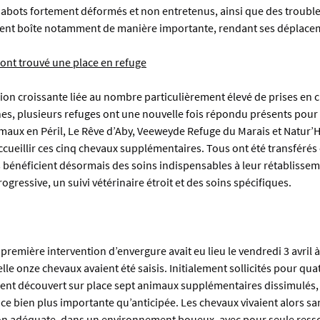
bots fortement déformés et non entretenus, ainsi que des troubl
ent boîte notamment de manière importante, rendant ses déplaceme
 ont trouvé une place en refuge
on croissante liée au nombre particulièrement élevé de prises en c
es, plusieurs refuges ont une nouvelle fois répondu présents pour v
maux en Péril, Le Rêve d’Aby, Veeweyde Refuge du Marais et Natur’H
cueillir ces cinq chevaux supplémentaires. Tous ont été transférés 
ls bénéficient désormais des soins indispensables à leur rétablissem
ogressive, un suivi vétérinaire étroit et des soins spécifiques.
première intervention d’envergure avait eu lieu le vendredi 3 avril
lle onze chevaux avaient été saisis. Initialement sollicités pour quat
ient découvert sur place sept animaux supplémentaires dissimulés, 
ce bien plus importante qu’anticipée. Les chevaux vivaient alors sans
on adéquate, dans un environnement boueux, avec pour seule resso