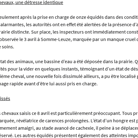
evaux, une détresse identique
eulement après la prise en charge de onze équidés dans des condit
alarmantes, les autorités ont en effet été alertées de la présence d’
airie distincte. Sur place, les inspecteurs ont immédiatement const
e observée le 3 avril à Somme-Leuze, marquée par un manque cruel d
 soins.
l’état des animaux, une bassine d’eau a été déposée dans la prairie. 
ités pour la vider en quelques instants, témoignant d’un état de dé
ème cheval, une nouvelle fois dissimulé ailleurs, a pu être localisé 
age rapide avant d’être lui aussi pris en charge.
issés
s chevaux saisis ce 8 avril est particulièrement préoccupant. Tous p
rquée, révélatrice de carences prolongées. L’état d’un hongre est 
êmement amaigri, au stade avancé de cachexie, il peine à se déplacer
éservé. Les autres équidés présentent également des atteintes impo