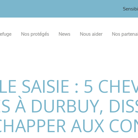
Sensibi
refuge
Nos protégés
News
Nous aider
Nos partena
E SAISIE : 5 CH
S À DURBUY, DI
CHAPPER AUX CO