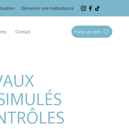
lisation
Dénoncer une maltraitance
Faire un don
ires
Contact
EVAUX
SSIMULÉS
NTRÔLES