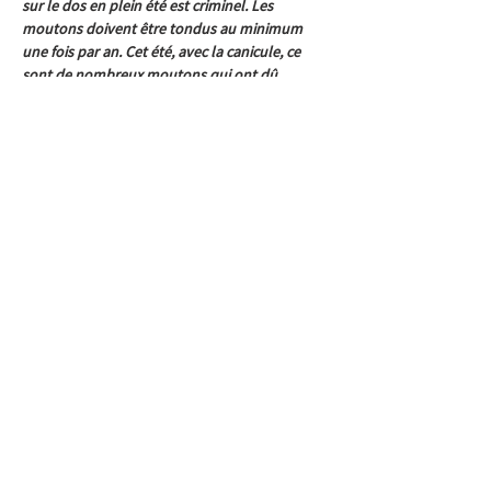
sur le dos en plein été est criminel. Les 
moutons doivent être tondus au minimum 
une fois par an. Cet été, avec la canicule, ce 
sont de nombreux moutons qui ont dû 
souffrir de ce manque de soins et qui l’ont 
payé de leur vie.
 »
L’association Le Rêve d’Aby remercie la zone 
de police de Jemeppe-sur-Sambre pour leur 
intervention très rapide et leur décision de 
saisie.
La jeune brebis porte désormais le nom de 
Sandrine, la promeneuse qui lui a sauvé la vie 
en découvrant sa situation. Sandrine est 
maintenant sous la protection de toute 
l’équipe du refuge qui va peu à peu apprendre 
à la connaître.
Les autorités de Jemeppe-sur-Sambre ont 
maintenant deux mois pour fixer une 
destination finale pour la brebis sauvée, mais 
l’ASBL Le Rêve d’Aby est confiante et ne doute 
pas qu’au regard de la situation 