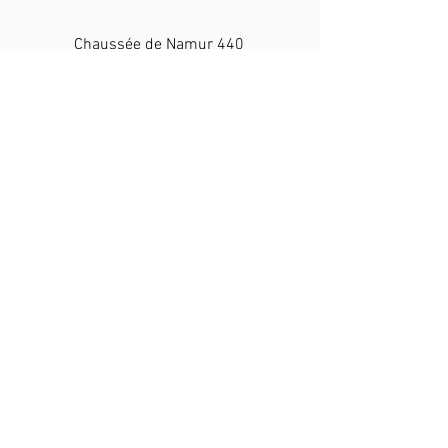
Chaussée de Namur 440
B-5030 Gembloux
+32 476 32 19 70
info@lerevedaby.com
N° d'agrément : HK30223944
BE37
7512 0629 8428
N° d'entreprise BE0508618609
Un
monde
dans lequel chaque
animal
est traité avec
respect
.