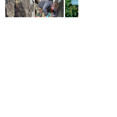
Chaussée de Namur 440
B-5030 Gembloux
+32 476 32 19 70
info@lerevedaby.com