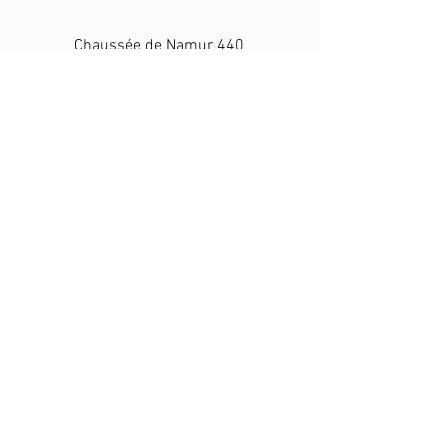
Chaussée de Namur 440
B-5030 Gembloux
+32 476 32 19 70
info@lerevedaby.com
N° d'agrément : HK30223944
BE37
7512 0629 8428
N° d'entreprise BE0508618609
Un
monde
dans lequel chaque
animal
est traité avec
respect
.