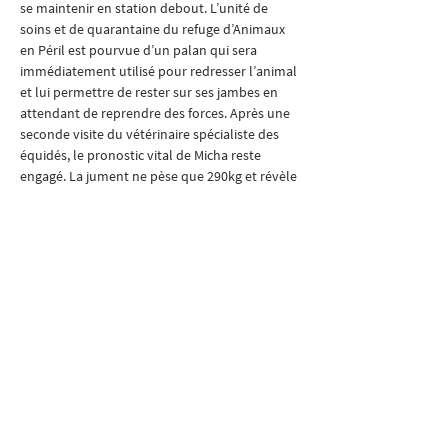
se maintenir en station debout. L’unité de 
soins et de quarantaine du refuge d’Animaux 
en Péril est pourvue d’un palan qui sera 
immédiatement utilisé pour redresser l’animal 
et lui permettre de rester sur ses jambes en 
attendant de reprendre des forces. Après une 
seconde visite du vétérinaire spécialiste des 
équidés, le pronostic vital de Micha reste 
engagé. La jument ne pèse que 290kg et révèle 
une température trop basse. Le vétérinaire 
administrera un nouveau cocktail 
médicamenteux et vitaminé afin de soutenir 
son organisme.
Souffrant de graves carences alimentaires, de 
parasitose et de déshydratation, les chevaux 
vont maintenant bénéficier des meilleurs 
soins et d’un environnement confortable dans 
les différents refuges qui les ont pris en charge.
Condamnation et destination finale