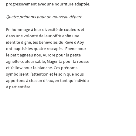
progressivement avec une nourriture adaptée.
Quatre prénoms pour un nouveau départ
En hommage à leur diversité de couleurs et 
dans une volonté de leur offrir enfin une 
identité digne, les bénévoles du Rêve d’Aby 
ont baptisé les quatre rescapés : Ebène pour 
le petit agneau noir, Aurore pour la petite 
agnelle couleur sable, Magenta pour la rousse 
et Yellow pour la blanche. Ces prénoms 
symbolisent l’attention et le soin que nous 
apportons à chacun d’eux, en tant qu’individu 
à part entière.
Le propriétaire, déjà mis en garde par le passé 
pour défaut de tonte, a une nouvelle fois 
ignoré les injonctions des autorités et nie 
toute responsabilité quant à l’état sanitaire de 
ses animaux. Sans l’intervention rapide de 
l’Unité du Bien-être animal et notre prise en 
charge, l’issue aurait pu être dramatique pour 